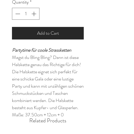
Quantity
*
Add to Cart
Partytime für coole Strassketten
Magst du Bling Bling? Dann ist diese
Halskette genau das Richtige für dich!
Die Halskette eignet sich perfekt für
eine schicke Gala oder eine lustige
Party und kann mit unzähligen schönen
Schmuckstücken und Taschen
kombiniert werden. Die Halskette
besteht aus Kupfer- und Glasperlen.
Maße: 37.50cm + 12cm + 0
Related Products