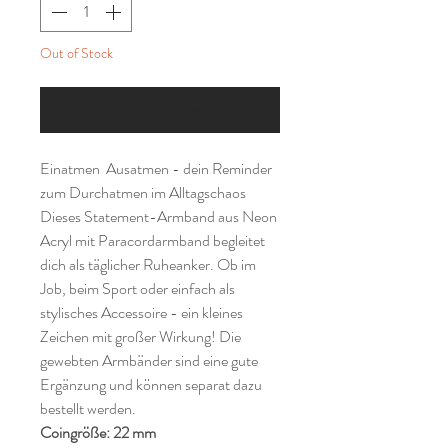
Out of Stock
Notify When Available
Einatmen Ausatmen - dein Reminder
zum Durchatmen im Alltagschaos
Dieses Statement-Armband aus Neon
Acryl mit Paracordarmband begleitet
dich als täglicher Ruheanker. Ob im
Job, beim Sport oder einfach als
stylisches Accessoire - ein kleines
Zeichen mit großer Wirkung! Die
gewebten Armbänder sind eine gute
Ergänzung und können separat dazu
bestellt werden.
Coingröße: 22 mm