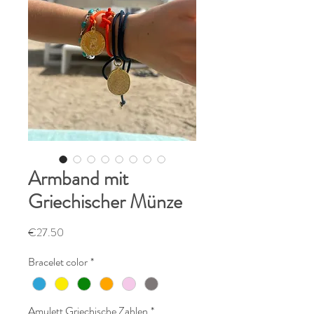
Armband mit
Griechischer Münze
Price
€27.50
Bracelet color
*
Amulett Griechische Zahlen
*