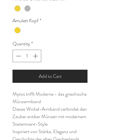
Amulett Kopf
*
Quantity
*
Add to Cart
Mytos trifft Moderne - das griechische
Münzarmband
Dieses Wickel-Armband verbindet den
Zauber antiker Münzen mit modernem
Statemnent-Style.
Inspiriert von Stärke, Eleganz und
Geschichte des alten Giechenlands,